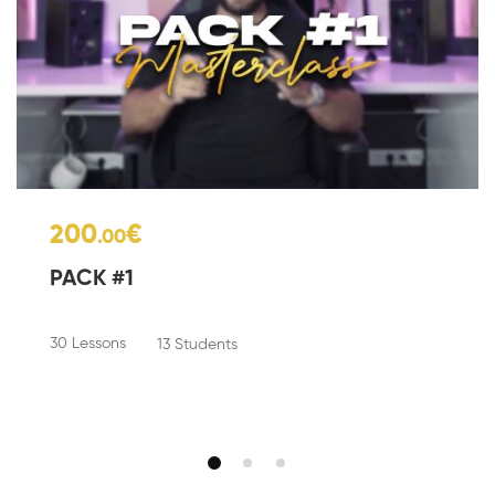
200
€
.00
PACK #1
30 Lessons
13 Students