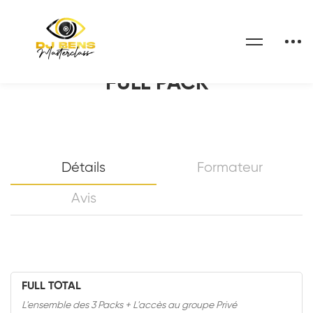
Home
Cours
FULL PACK
FULL PACK
Détails
Formateur
Avis
FULL TOTAL
L'ensemble des 3 Packs + L'accès au groupe Privé