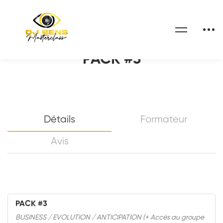
Home
Cours
PACK #3
PACK #3
Détails
Formateur
Avis
PACK #3
BUSINESS / EVOLUTION / ANTICIPATION (+ Accés au groupe