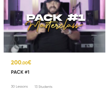
200
€
.00
PACK #1
30 Lessons
13 Students