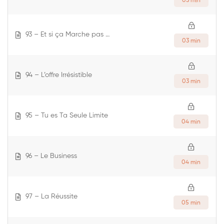
03 min
93 – Et si ça Marche pas …
03 min
94 – L’offre Irrésistible
03 min
95 – Tu es Ta Seule Limite
04 min
96 – Le Business
04 min
97 – La Réussite
05 min