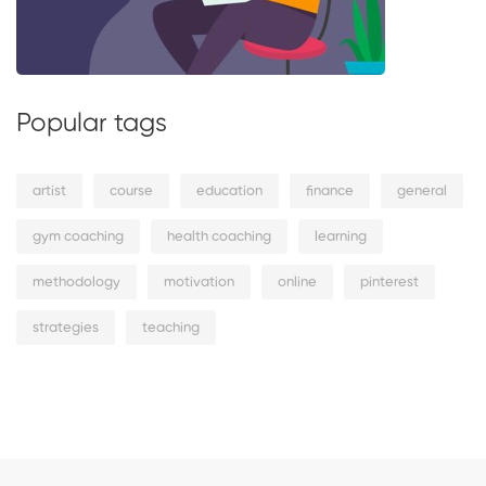
Popular tags
artist
course
education
finance
general
gym coaching
health coaching
learning
methodology
motivation
online
pinterest
strategies
teaching